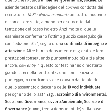
quello che riguarda
ambiente, governance, sociale
. Le
aziende testate dall’indagine del
Corriere
condotta dai
ricercatori di
NeXt - Nuova economia
per tutti dimostrano
di non essere state, almeno per ora, toccate dalla
tentazione del passo indietro. Anzi: molte di quelle
esaminate confermano l’ottimo giudizio conseguito già
con l’edizione 2024, segno di una
continuità di impegno e
attenzione.
Altre hanno decisamente migliorato le loro
prestazioni conseguendo punteggi molto più alti e altre
ancora,
new entry
in questo contest, hanno dimostrato
grande cura nella rendicontazione non finanziaria. Il
punteggio, lo ricordiamo, viene ricavato dal totale di
quello assegnato a ciascuna delle
10 voci individuate
per ognuno dei pilastri
Esg,
l'acronimo di Environmental,
Social and Governance, ovvero Ambientale, Sociale e di
Governance
(quindi, trenta items in totale) sulla base