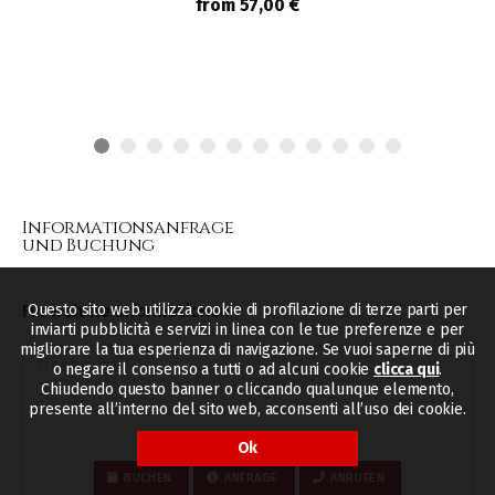
from 57,00 €
Informationsanfrage
und Buchung
Für weitere Informationen
Questo sito web utilizza cookie di profilazione di terze parti per
inviarti pubblicità e servizi in linea con le tue preferenze e per
migliorare la tua esperienza di navigazione. Se vuoi saperne di più
o negare il consenso a tutti o ad alcuni cookie
clicca qui
.
Chiudendo questo banner o cliccando qualunque elemento,
presente all’interno del sito web, acconsenti all’uso dei cookie.
Ok
BUCHEN
ANFRAGE
ANRUFEN