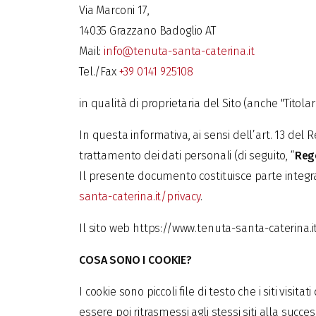
Via Marconi 17,
14035 Grazzano Badoglio AT
Mail:
info@tenuta-santa-caterina.it
Tel./Fax
+39 0141 925108
in qualità di proprietaria del Sito (anche "Tito
In questa informativa, ai sensi dell’art. 13 del
trattamento dei dati personali (di seguito, “
Reg
Il presente documento costituisce parte integra
santa-caterina.it/privacy
.
Il sito web https://www.tenuta-santa-caterina.it/ 
COSA SONO I COOKIE?
I cookie sono piccoli file di testo che i siti v
essere poi ritrasmessi agli stessi siti alla succ