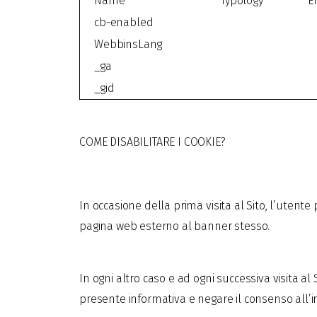
Name
Typology
E
cb-enabled
WebbinsLang
_ga
_gid
COME DISABILITARE I COOKIE?
In occasione della prima visita al Sito, l’uten
pagina web esterno al banner stesso.
In ogni altro caso e ad ogni successiva visita al
presente informativa e negare il consenso all’ins