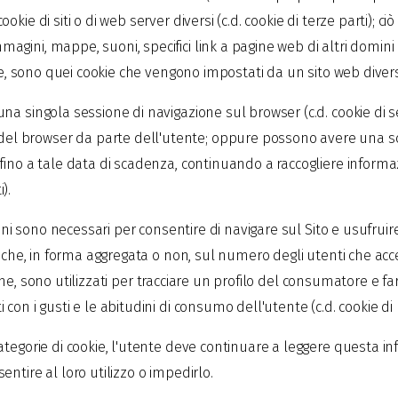
kie di siti o di web server diversi (c.d. cookie di terze parti); 
gini, mappe, suoni, specifici link a pagine web di altri domini 
role, sono quei cookie che vengono impostati da un sito web dive
a singola sessione di navigazione sul browser (c.d. cookie di ses
l browser da parte dell'utente; oppure possono avere una sca
ino a tale data di scadenza, continuando a raccogliere informazio
).
uni sono necessari per consentire di navigare sul Sito e usufruire d
tiche, in forma aggregata o non, sul numero degli utenti che acce
infine, sono utilizzati per tracciare un profilo del consumatore e f
on i gusti e le abitudini di consumo dell'utente (c.d. cookie di 
ategorie di cookie, l'utente deve continuare a leggere questa i
ntire al loro utilizzo o impedirlo.