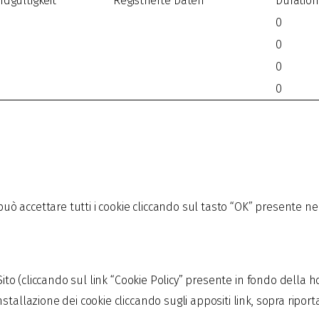
ndgültigkeit
Registrierte Daten
Duration
0
0
0
0
te può accettare tutti i cookie cliccando sul tasto “OK” present
 Sito (cliccando sul link “Cookie Policy” presente in fondo della
tallazione dei cookie cliccando sugli appositi link, sopra riporta