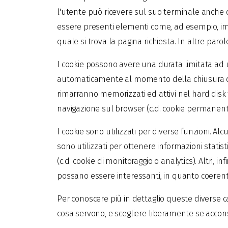
l'utente può ricevere sul suo terminale anche coo
essere presenti elementi come, ad esempio, imma
quale si trova la pagina richiesta. In altre pa
I cookie possono avere una durata limitata ad un
automaticamente al momento della chiusura de
rimarranno memorizzati ed attivi nel hard disk f
navigazione sul browser (c.d. cookie permanenti
I cookie sono utilizzati per diverse funzioni. Alc
sono utilizzati per ottenere informazioni statis
(c.d. cookie di monitoraggio o analytics). Altri, 
possano essere interessanti, in quanto coerenti c
Per conoscere più in dettaglio queste diverse c
cosa servono, e scegliere liberamente se acconse