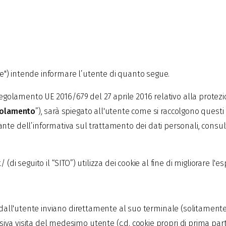
lare") intende informare l’utente di quanto segue.
 Regolamento UE 2016/679 del 27 aprile 2016 relativo alla protez
olamento
”), sarà spiegato all'utente come si raccolgono questi dat
nte dell’informativa sul trattamento dei dati personali, consul
(di seguito il “SITO”) utilizza dei cookie al fine di migliorare l'
isitati dall'utente inviano direttamente al suo terminale (solitam
essiva visita del medesimo utente (c.d. cookie propri di prima par