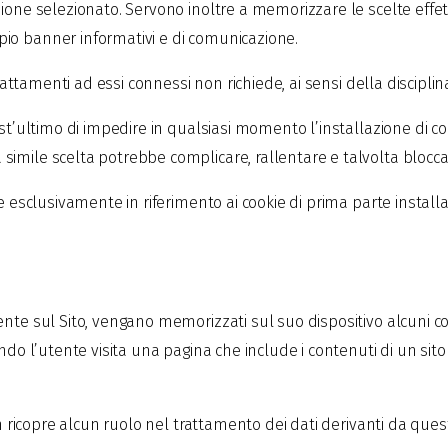
zione selezionato. Servono inoltre a memorizzare le scelte effet
io banner informativi e di comunicazione.
 trattamenti ad essi connessi non richiede, ai sensi della discipli
est’ultimo di impedire in qualsiasi momento l’installazione di co
imile scelta potrebbe complicare, rallentare e talvolta bloccar
e esclusivamente in riferimento ai cookie di prima parte installat
ente sul Sito, vengano memorizzati sul suo dispositivo alcuni c
ndo l’utente visita una pagina che include i contenuti di un sito 
non ricopre alcun ruolo nel trattamento dei dati derivanti da ques