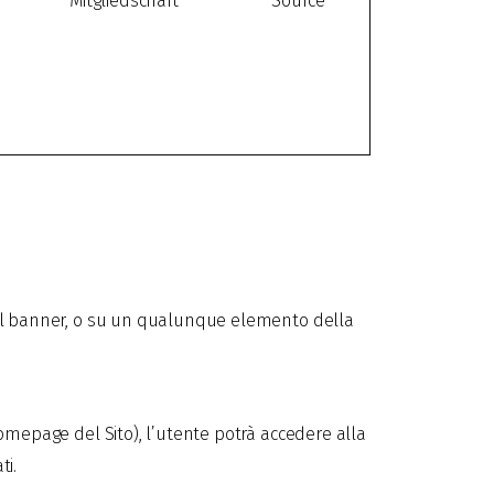
Mitgliedschaft
Source
e nel banner, o su un qualunque elemento della
 homepage del Sito), l’utente potrà accedere alla
ti.