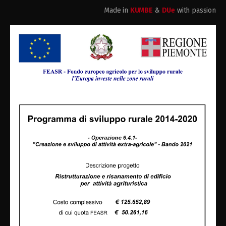
Made in
KUMBE
&
DUe
with passion