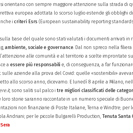
si orientano con sempre maggiore attenzione sulla strada di 
rettiva europea adottata lo scorso luglio estende gli obblighi di
anche i
criteri Esrs
(European sustainability reporting standards
s sulla base del quale sono stati valutati i documenti arrivati in r
sg,
ambiente, sociale e governance
. Dal non spreco nella filier
l’attenzione alle comunità e al territorio a scelte improntate sul
isce a
essere più responsabili
e, di conseguenza, a far funziona
at sulle aziende alla prova del Covid: quelle «sostenibili» avevan
petto allo scorso anno, dicevamo. E lunedì 8 aprile a Milano, ne
re.it
, sono saliti sul palco i
tre migliori classificati delle categ
 Le loro storie saranno raccontate in un numero speciale di
Buone
icontazioni non finanziarie di Poste Italiane, Terna e Windtre; per
ola Andriani; per le piccole Bulgarelli Production,
Tenuta Santa 
 Sera