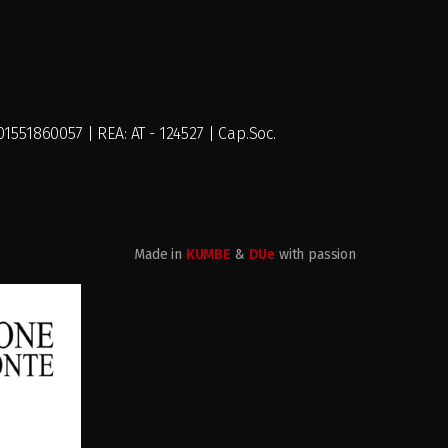
551860057 | REA: AT - 124527 | Cap.Soc.
Made in
KUMBE
&
DUe
with passion