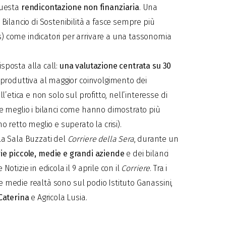
questa
rendicontazione non finanziaria
. Una
 Bilancio di Sostenibilità a fasce sempre più
) come indicatori per arrivare a una tassonomia
isposta alla call:
una valutazione centrata su 30
a produttiva al maggior coinvolgimento dei
l’etica e non solo sul profitto, nell’interesse di
re meglio i bilanci come hanno dimostrato più
o retto meglio e superato la crisi).
lla Sala Buzzati del
Corriere della Sera
, durante un
orie piccole, medie e grandi aziende
e dei bilanci
 Notizie
in edicola il 9 aprile con il
Corriere
. Tra i
 le medie realtà sono sul podio Istituto Ganassini,
Caterina
e Agricola Lusia.