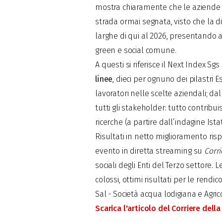
mostra chiaramente che le aziende 
strada ormai segnata, visto che la di
larghe di qui al 2026, presentando 
green e social comune.
A questi si riferisce il Next Index Sg
linee
, dieci per ognuno dei pilastri E
lavoratori nelle scelte aziendali; dal
tutti gli
stakeholder
: tutto contribu
ricerche (a partire dall’indagine Ist
Risultati in netto miglioramento ris
evento in diretta streaming su
Corrie
sociali degli Enti del Terzo settore.
colossi, ottimi risultati per le rend
Sal - Società acqua lodigiana e Agric
Scarica l'articolo del Corriere della