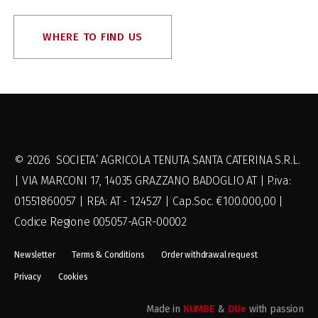
WHERE TO FIND US
_contributo
© 2026 SOCIETA’ AGRICOLA TENUTA SANTA CATERINA S.R.L.
| VIA MARCONI 17, 14035 GRAZZANO BADOGLIO AT | P.iva:
01551860057 | REA: AT - 124527 | Cap.Soc. €100.000,00 |
Codice Regione 005057-AGR-00002
Newsletter
Terms & Conditions
Order withdrawal request
Privacy
Cookies
Made in
KUMBE
&
DUe
with passion