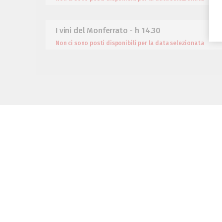
I vini del Monferrato - h 14.30
Non ci sono posti disponibili per la data selezionata