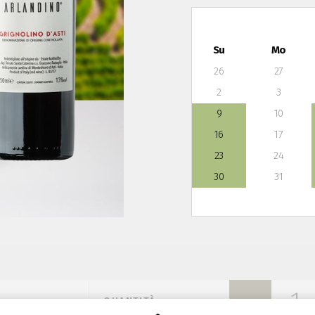
Su
Mo
26
27
2
3
9
10
16
17
23
24
30
31
QUANTITÀ