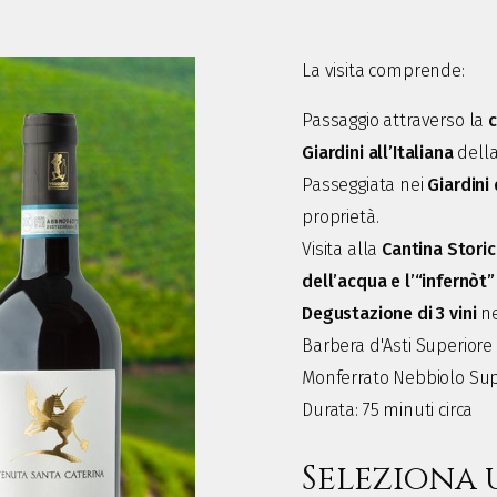
La visita comprende:
Passaggio attraverso la
c
Giardini all’Italiana
della
Passeggiata nei
Giardini
proprietà.
Visita alla
Cantina Stori
dell’acqua e l’“infernòt”
Degustazione di 3 vini
ne
Barbera d'Asti Superiore D
Monferrato Nebbiolo Supe
Durata: 75 minuti circa
Seleziona 