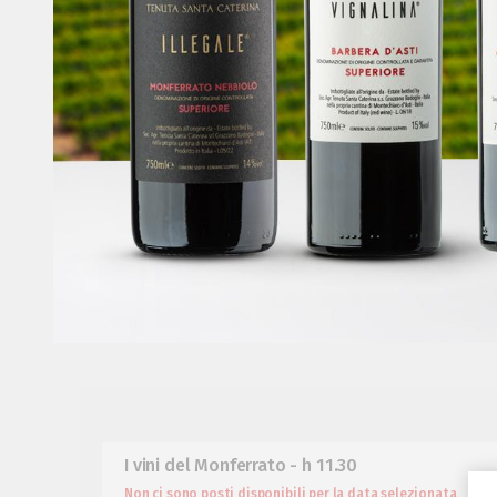
I vini del Monferrato - h 11.30
Non ci sono posti disponibili per la data selezionata