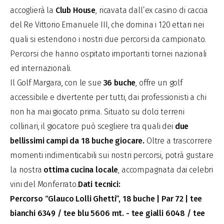
accoglierà la
Club House
, ricavata dall’ex casino di caccia
del Re Vittorio Emanuele III, che domina i 120 ettari nei
quali si estendono i nostri due percorsi da campionato.
Percorsi che hanno ospitato importanti tornei nazionali
ed internazionali.
Il Golf Margara, con le sue
36 buche
, offre un golf
accessibile e divertente per tutti, dai professionisti a chi
non ha mai giocato prima. Situato su dolci terreni
collinari, il giocatore può scegliere tra quali dei
due
bellissimi campi da 18 buche giocare.
Oltre a trascorrere
momenti indimenticabili sui nostri percorsi, potrà gustare
la nostra
ottima cucina locale
, accompagnata dai celebri
vini del Monferrato.
Dati tecnici:
Percorso “Glauco Lolli Ghetti”, 18 buche | Par 72 | tee
bianchi 6349 / tee blu 5606 mt. - tee gialli 6048 / tee